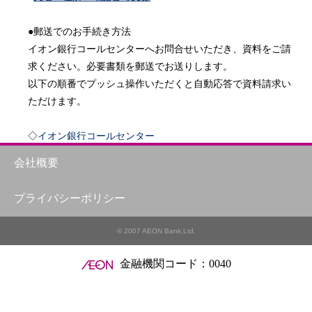
●郵送でのお手続き方法

イオン銀行コールセンターへお問合せいただき、資料をご請
求ください。必要書類を郵送でお送りします。

以下の順番でプッシュ操作いただくと自動応答で資料請求い
ただけます。

◇
イオン銀行コールセンター
0120-13-1089

会社概要
＜スマートフォンからのお電話＞

プライバシーポリシー
3 → 2 → 5 → 1

＜スマートフォン以外からのお電話＞

© 2007 AEON Bank,Ltd.
* → 3 → 5 → 1

※ご登録住所へのご送付となります。

金融機関コード：0040
●店舗でのお手続き方法

【お手続きに必要なもの】
