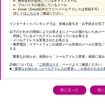
携帯会社が提供しているキャリアメール
プロバイダが提供しているメール
Gmail（Gmail以外のフリーメールアドレスは登録不可）
詳しくは
こちら
をご確認ください。
インターネットバンキングでは、各種お取引き・お手続きが完了
以下のどれかの理由によりお客さまにメールが届かないためメー
・登録しているメールアドレスが誤っているお客さま

・メールアドレスを変更されたお客さま

・携帯電話・スマートフォンの迷惑メール対策のメールの受信／
さま

「重要なお知らせ」画面から「メールアドレス変更」画面に進み
詳細については、「
ご利用ガイド
」ページよりご確認ください。

■
「重要なお知らせ（メールアドレスの変更）」が表示されるお
役に立った
役に