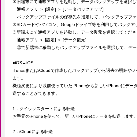
①旧端末にて通帳アプリを起動し、データバックアップを選択し
　通帳アプリ ＞ [設定] ＞ [データバックアップ]

　バックアップファイルの保存先を指定して、バックアップファ
②SDカードやパソコン、Googleドライブ等を利用してバック
③新端末にて通帳アプリを起動し、データ復元を選択してください
　通帳アプリ ＞ [設定] ＞ [データ復元]

　②で新端末に移動したバックアップファイルを選択して、デー
●iOS→iOS

iTunesまたはiCloudで作成したバックアップから過去の明
ます。

機種変更により以前使っていたiPhoneから新しいiPhoneに
送することができます。

1．クイックスタートによる転送

お手元のiPhoneを使って、新しいiPhoneにデータを転送します。
2．iCloudによる転送
