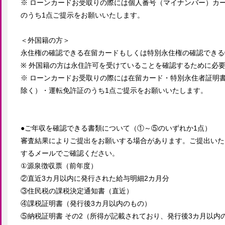
※ ローンカードお受取りの際には個人番号（マイナンバー）カ
のうち1点ご提示をお願いいたします。

＜外国籍の方＞

永住権の確認できる在留カードもしくは特別永住権の確認できる
※ 外国籍の方は永住許可を受けていることを確認するために必要
※ ローンカードお受取りの際には在留カード・特別永住者証明
除く）・運転免許証のうち1点ご提示をお願いいたします。

●ご年収を確認できる書類について（①～⑤のいずれか1点）

審査結果によりご提出をお願いする場合があります。ご提出いた
するメールでご確認ください。

①源泉徴収票（前年度）

②直近3カ月以内に発行された給与明細2カ月分

③住民税の課税決定通知書（直近）

④課税証明書（発行後3カ月以内のもの）

⑤納税証明書 その2（所得が記載されており、発行後3カ月以内の